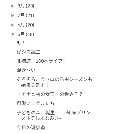
8月
(23)
►
7月
(21)
►
6月
(20)
►
5月
(18)
▼
虹！
仔ジカ誕生
北海道 100本ライブ！
温か～い
そろそろ、ウトロの昆虫シーズンも
始まります！
「アナと雪の女王」の世界？？
可愛いこぐまたち
子どもの森 誕生！ ~知床プリン
スホテル風なみき~
今日の遊歩道