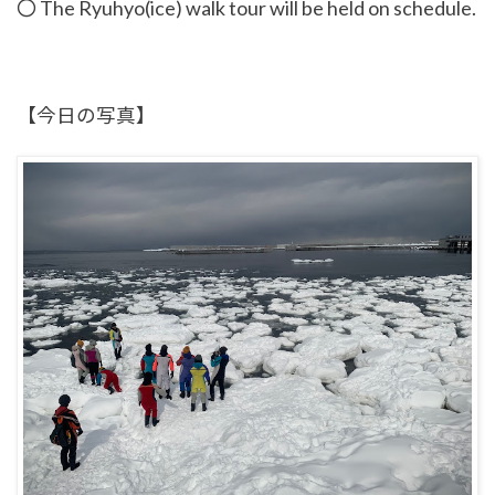
〇 The
Ryuhyo(ice) walk tour will be held on schedule.
【今日の写真】