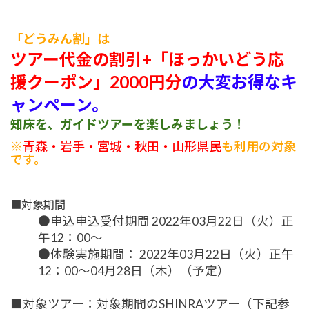
「どうみん割」は
ツアー代金の割引
+
「ほっかいどう応
援クーポン」
2000円分
の
大変お得
なキ
ャンペーン
。
知床を、ガイドツアーを楽しみましょう！
※
青森・
岩手・宮城・秋田・山形県民
も利用の対象
です。
■対象期間
●申込申込受付期間
2022
年
03
月
22
日（火）正
午
12
：
00
～
●体験実施期間：
2022
年
03
月
22
日（火）正午
12
：
00
～
04
月
28
日（木）（予定）
■対象ツアー：対象期間のSHINRAツアー（下記参