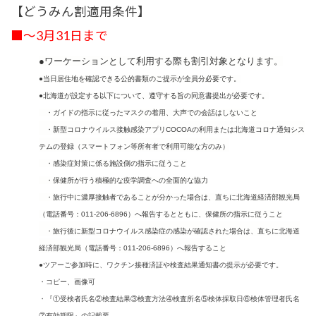
【どうみん割適用条件】
■～3月31日まで
●
ワーケーションとして利用する際も割引対象となります。
●
当日居住地を確認できる公的書類のご提示が全員分必要です。
●
北海道が設定する以下について、遵守する旨の同意書提出が必要です。
・ガイドの指示に従った
マスクの着用、
大声での会話はしないこと
・新型コロナウイルス接触感染アプリCOCOAの利用または北海道コロナ通知シス
テムの登録（スマートフォン等所有者で利用可能な方のみ）
・感染症対策に係る施設側の指示に従うこと
・保健所が行う積極的な疫学調査への全面的な協力
・旅行中に濃厚接触者であることが分かった場合は、直ちに北海道経済部観光局
（電話番号：011-206-6896）へ報告するとともに、保健所の指示に従うこと
・旅行後に新型コロナウイルス感染症の感染が確認された場合は、直ちに北海道
経済部観光局（電話番号：011-206-6896）へ報告すること
●ツアーご参加時に、ワクチン接種済証や検査結果通知書の提示が必要です。
・コピー、画像可
・『①受検者氏名②検査結果③検査方法④検査所名⑤検体採取日⑥検体管理者氏名
⑦有効期限』の記載要