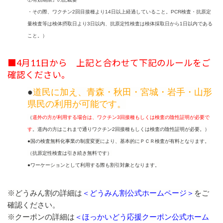
・その際、ワクチン2回目接種より14日以上経過していること。PCR検査・抗原定
量検査等は検体摂取日より3日以内、抗原定性検査は検体採取日から1日以内である
こと。）
■4月11日から 上記と合わせて下記のルールをご
確認ください。
●
道民に加え、青森・秋田・宮城・岩手・山形
県民の利用が可能です。
（
道外の方が利用する場合は、ワクチン3回接種もしくは検査の陰性証明が必要で
す
。道内の方はこれまで通りワクチン2回接種もしくは検査の陰性証明が必要。）
●国の検査無料化事業の制度変更により、基本的にＰＣＲ検査が有料となります。
（抗原定性検査は引き続き無料です）
●
ワーケーションとして利用する際も割引対象となります。
※どうみん割の詳細は
＜どうみん割公式ホームページ＞
をご
確認ください。
※クーポンの詳細は
＜ほっかいどう応援クーポン公式ホーム