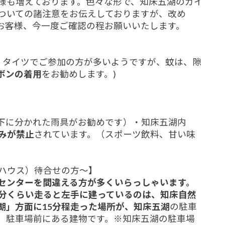
様も増えております。色々な形で、知床五湖のガイ
ついての諸注意をお伝えしておりますが、改め
お客様、今一度ご確認の程お願いいたします。
、タイツでご参加の方が多いようですが、蚊は、隙
ボンの着用
をお勧めします。)
下に分かれた雨具がお勧めです）・知床五湖内
みが禁止
されています。（スポーツ飲料、甘い味
ハウス）待合せの方～】
センターを間違える方が多くいらっしゃいます。
分くらい走ると左手に建っているのは、知床自然
湖」方面に15分程走った場所が、知床五湖
の駐車
、駐車場前にある建物です。※知床五湖の駐車場