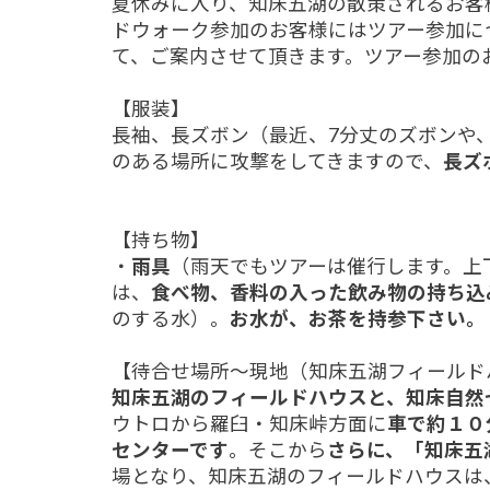
夏休みに入り、知床五湖の散策されるお客
ドウォーク参加のお客様にはツアー参加に
て、ご案内させて頂きます。ツアー参加の
【服装】
長袖、長ズボン（最近、7分丈のズボンや
のある場所に攻撃をしてきますので、
長ズ
【持ち物】
・
雨具
（雨天でもツアーは催行します。上
は、
食べ物、
香料の入った飲み物の持ち込
のする水）。
お水が、お茶を持参下さい。
【待合せ場所～現地（知床五湖フィールド
知床五湖のフィールドハウスと、知床自然
ウトロから羅臼・知床峠方面に
車で約１０
センターです
。そこから
さらに、「知床五
場となり、知床五湖のフィールドハウスは