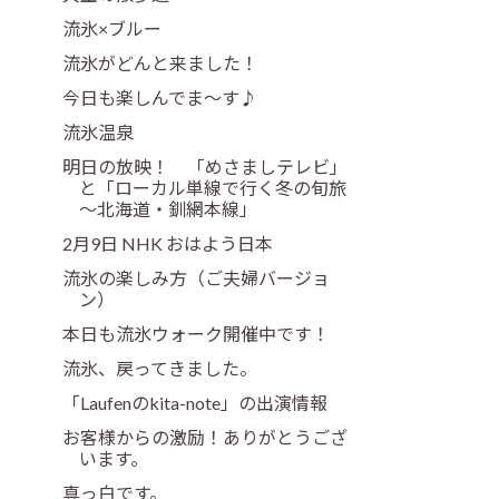
流氷×ブルー
流氷がどんと来ました！
今日も楽しんでま～す♪
流氷温泉
明日の放映！ 「めさましテレビ」
と「ローカル単線で行く冬の旬旅
～北海道・釧網本線」
2月9日 NHK おはよう日本
流氷の楽しみ方（ご夫婦バージョ
ン）
本日も流氷ウォーク開催中です！
流氷、戻ってきました。
「Laufenのkita-note」の出演情報
お客様からの激励！ありがとうござ
います。
真っ白です。