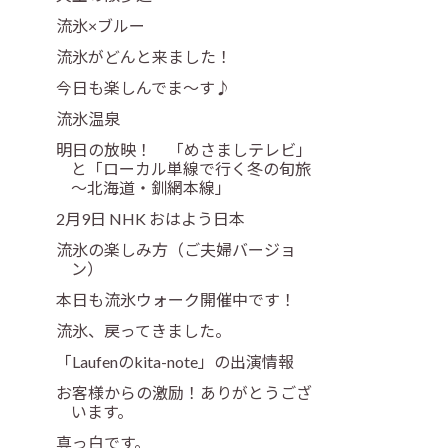
流氷×ブルー
流氷がどんと来ました！
今日も楽しんでま～す♪
流氷温泉
明日の放映！ 「めさましテレビ」
と「ローカル単線で行く冬の旬旅
～北海道・釧網本線」
2月9日 NHK おはよう日本
流氷の楽しみ方（ご夫婦バージョ
ン）
本日も流氷ウォーク開催中です！
流氷、戻ってきました。
「Laufenのkita-note」の出演情報
お客様からの激励！ありがとうござ
います。
真っ白です。