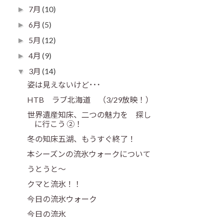
7月
(10)
►
6月
(5)
►
5月
(12)
►
4月
(9)
►
3月
(14)
▼
姿は見えないけど･･･
HTB ラブ北海道 （3/29放映！）
世界遺産知床、二つの魅力を 探し
に行こう ②！
冬の知床五湖、もうすぐ終了！
本シーズンの流氷ウォークについて
うとうと～
クマと流氷！！
今日の流氷ウォーク
今日の流氷