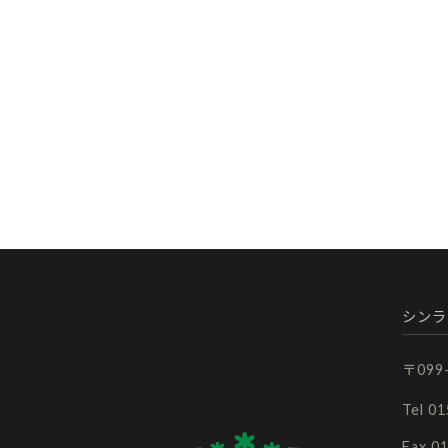
シンラ
〒09
Tel 0
Fax 0