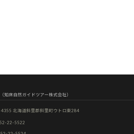
（知床自然ガイドツアー株式会社）
9-4355 北海道斜里郡斜里町ウトロ東284
152-22-5522
152-22-5524