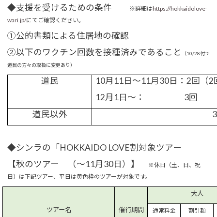
◆
支援を受けるための条件
※詳細は
https://hokkaidolove-
wari.jp/
にてご確認ください。
①公的書類による住居地の確認
②以下のワクチン回数を接種済みであること
（10/28付で
道民の方々の取扱に変更あり）
道民
10
月
11日
～11月30日：
2回（
12月
1
日～：
3
回
道民以外
3
◆シンラの「
HOKKAIDO LOVE
割対象ツアー
【秋のツアー （～
11
月
30
日）】
※休日（土、日、祝
日）は下記ツアー、平日は黄色枠のツアーが対象です。
大人
ツアー名
催行期間
通常料金
割引額