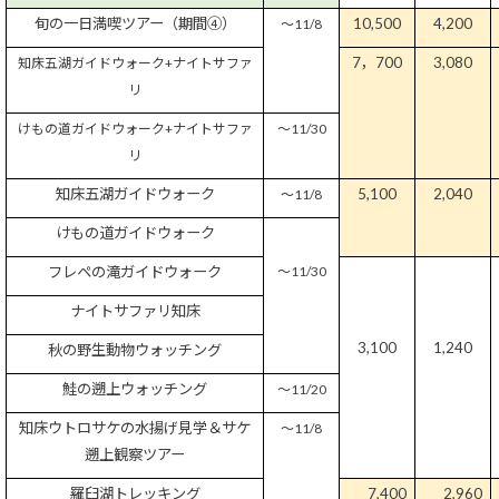
旬の一日満喫ツアー（期間④）
10,500
4,200
～
11/8
7
，
700
3,080
知床五湖ガイドウォーク
+
ナイトサファ
リ
けもの道ガイドウォーク
+
ナイトサファ
～
11/30
リ
知床五湖ガイドウォーク
5,100
2,040
～
11/8
けもの道ガイドウォーク
フレペの滝ガイドウォーク
～
11/30
ナイトサファリ知床
3,100
1,240
秋の野生動物ウォッチング
鮭の遡上ウォッチング
～
11/20
知床ウトロサケの水揚げ見学＆サケ
～
11/8
遡上観察ツアー
羅臼湖トレッキング
7,400
2,960