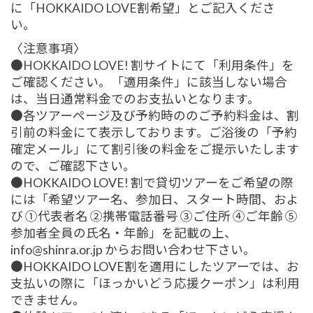
に「HOKKAIDO LOVE割希望」とご記入くださ
い。
〈注意事項〉
●
HOKKAIDO LOVE! 割サイト
にて「利用条件」を
ご確認ください。「適用条件」に該当しない場合
は、当日通常料金でのお支払いとなります。
●各ツアーページ及び予約時ののご予約料金は、割
引前の料金にて表示しております。ご浴後の「予約
確定メール」にて割引後の料金をご提示いたします
ので、ご確認下さい。
●HOKKAIDO LOVE! 割で貸切ツアーをご希望の際
には「希望ツアー名、参加日、スタート時間、およ
び ①代表者名 ②携帯電話番号 ③ご住所 ④ご年齢 ⑤
参加者全員の氏名・年齢」を記載の上、
info@shinra.or.jp からお問い合わせ下さい。
●HOKKAIDO LOVE割を適用にしたツアーでは、お
支払いの際に「ほっかいどう応援クーポン」は利用
できません。