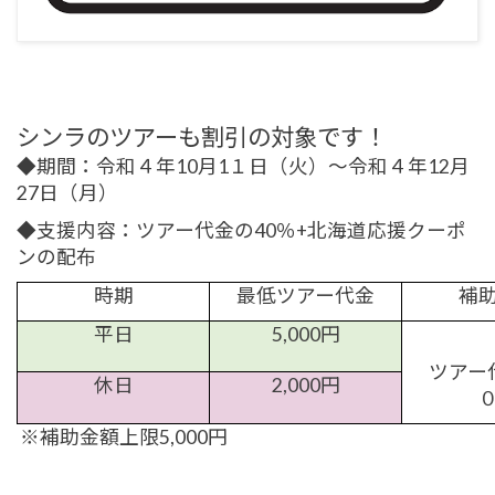
シンラのツアーも割引の対象です！
◆
期間：令和４年
10
月
1
１日（火）～令和４年
12
月
27日（月）
◆
支援内容：ツアー代金の
40
％
+
北海道応援クーポ
ンの配布
時期
最低ツアー代金
補
平日
5,000
円
ツアー
休日
2,000
円
※補助金額上限5,000円