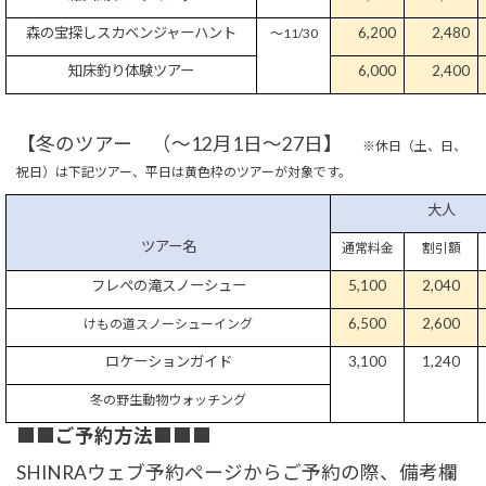
森の宝探しスカベンジャーハント
6,200
2,480
～
11/30
知床釣り体験ツアー
6,000
2,400
【冬のツアー （～
12
月
1
日～27日】
※休日（土、日、
祝日）は下記ツアー、平日は
黄色枠
のツアーが対象です。
大人
ツアー名
通常料金
割引額
フレペの滝スノーシュー
5,100
2,040
6,500
2,600
けもの道スノーシューイング
ロケーションガイド
3,100
1,240
冬の野生動物ウォッチング
■■
ご予約方法
■■■
SHINRAウェブ予約ページからご予約の際、備考欄