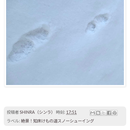
投稿者
SHINRA（シンラ）
時刻:
17:51
ラベル:
絶景！知床けもの道スノーシューイング