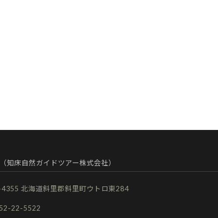
（知床自然ガイドツアー株式会社）
9-4355 北海道斜里郡斜里町ウトロ東284
152-22-5522